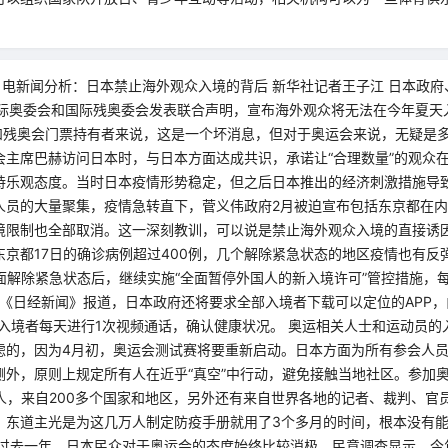
。
日电新闻分析：日本禁止海外观众入境的背后 新华社记者王子江 日本政
国际奥委会和国际残奥委会发表联合声明，宣布海外观众将无法在今年夏天
会和残奥会门票持有者来说，这是一个坏消息，但对于奥运会来说，无疑是
委会主席巴赫访问日本时，与日本方面达成共识，承诺让“合理数量”的观众
持乐观态度。当时日本疫情形势稳定，但之后日本推出的经济刺激措施导
人员的大量聚集，疫情急转直下，菅义伟政府2月被迫宣布包括东京都在
境限制也全部取消。这一深刻教训，可以说是禁止海外观众入境的直接诱因
东京都17日的确诊病例超过400例，几个解除紧急状态的地区疫情也有反
全面解除紧急状态后，继续实施“全面暂停外国人的新入境许可”管控措施，
。《日经新闻》报道，日本政府还将要求全部入境者下载可以定位的APP，
与入境者每天进行1次视频通话，确认健康状况。 奥运相关人士和运动员的
虑的，因为4月初，奥运会测试赛将要重新启动。日本方面为所有参会人
测外，原则上规定所有人在近乎“真空”中行动，避免接触当地社区。参加
0人，来自200多个国家和地区，另外还有来自世界各地的记者、裁判、官
。东道主光是为这几万人制定防疫手册就用了3个多月的时间，根本没有
 过去一年，日本民众对于奥运会的态度始终比较消极。民意调查显示，今