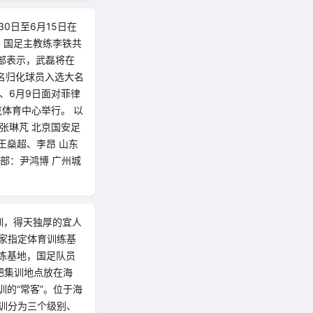
0日至6月15日在
，国足主教练李铁共
部表示，武磊将在
名归化球员入选大名
、6月9日面对菲律
体育中心举行。 以
张琳芃 北京国安足
王燊超、李昂 山东
部：尹鸿博 广州城
训，得天独厚的宜人
国家指定体育训练基
练基地，国足队员
把集训地点放在海
的“常客”。位于海
训分为三个级别、