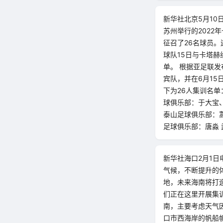
新华社北京5月10
苏州举行的2022
征召了26名球员
球队15日与卡塔
单。 根据亚足联发
宾队，并在6月1
下为26人集训名
球俱乐部：于大宝
泰山足球俱乐部：
足球俱乐部：唐淼
新华社海口2月1日
气候，不断提升的
地，未来海南将打
们正在这里开展集
南，主要考虑天气
口市西海岸的帆船