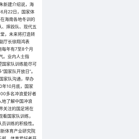
朱新建介绍说，海
6月22日，国家体
，在海南各地冬训的
队、摔跤队、现代五
天堂，未来将打造转
副厅长徐翔鸿表
每年有7至8个月
气。业内人士指
望国家队训练能尽可
“国家队开放日”。
国家队沟通，举办
0年10月底，国家
00多名冲浪爱好者
入地了解中国冲浪
界关注的国足将在
观看国家队训练，
队员训练的积极性。
创新体育产业研究院
乐部、体育爱好者开