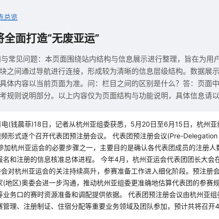
点总览
将全面打造“无废亚运”
门与常见问题：本页面围绕站内结构与信息展示进行整理，旨在为用
块之间通过导航进行连接，形成较为清晰的信息层级结构。数据展
具体内容以当前页面为准。问：栏目之间的区别是什么？答：页面
考规则说明部分。以上内容仅为页面结构与功能说明，具体信息请
日电(钱晨菲)18日，记者从杭州亚组委获悉，5月20日至6月15日，杭州
形式逐个召开代表团预注册会议。 代表团预注册会议(Pre-Delegation Regi
代表团参加杭州亚运会的必要步骤之一，主要目的是确认各代表团成员的注册
报名和注册的信息核准总体进程。 今年4月，杭州亚运会代表团团长大会
奥委会对杭州亚运会的关注持续高升，参赛准备工作进入细化阶段。预注册
家(地区)奥委会进一步沟通，推动杭州亚组委更准确地估算代表团的参赛
等业务口的赛时资源准备和调配提供依据。 代表团预注册会议由杭州亚组
赛管理、注册制证、住宿分配等重要业务领域及团队参加，预计共将召开45