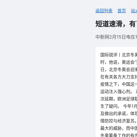
返回列表
首页
站
短道速滑，有
中新网2月15日电
国际锐评丨北京冬
时，他说，奥运会“
日，北京冬奥会迎
在有关各方大力支
疫情之下，中国这
运动注入强心剂。
次延期，欧洲足球
生了疑问。 今年
及做出的承诺，体
情防控与经济复苏
最大的威胁，而中
冬奥筹备工作的有