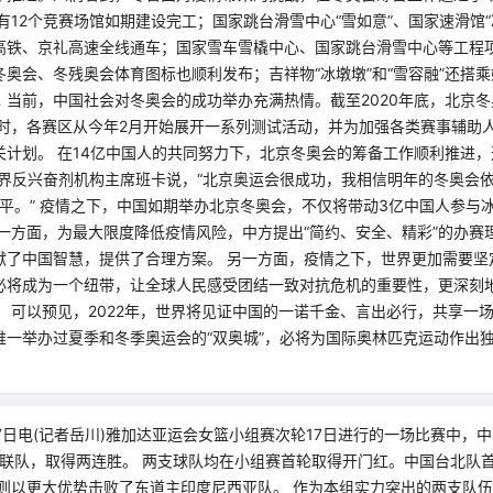
有12个竞赛场馆如期建设完工；国家跳台滑雪中心“雪如意”、国家速滑馆“
高铁、京礼高速全线通车；国家雪车雪橇中心、国家跳台滑雪中心等工程
奥会、冬残奥会体育图标也顺利发布；吉祥物“冰墩墩”和“雪容融”还搭
 当前，中国社会对冬奥会的成功举办充满热情。截至2020年底，北京
同时，各赛区从今年2月开始展开一系列测试活动，并为加强各类赛事辅助
关计划。 在14亿中国人的共同努力下，北京冬奥会的筹备工作顺利推进，
世界反兴奋剂机构主席班卡说，“北京奥运会很成功，我相信明年的冬奥会
水平。” 疫情之下，中国如期举办北京冬奥会，不仅将带动3亿中国人参与
 一方面，为最大限度降低疫情风险，中方提出“简约、安全、精彩”的办赛
献了中国智慧，提供了合理方案。 另一方面，疫情之下，世界更加需要坚
必将成为一个纽带，让全球人民感受团结一致对抗危机的重要性，更深刻
。 可以预见，2022年，世界将见证中国的一诺千金、言出必行，共享一
唯一举办过夏季和冬季奥运会的“双奥城”，必将为国际奥林匹克运动作出独
7日电(记者岳川)雅加达亚运会女篮小组赛次轮17日进行的一场比赛中，
朝韩联队，取得两连胜。 两支球队均在小组赛首轮取得开门红。中国台北队
队则以更大优势击败了东道主印度尼西亚队。 作为本组实力突出的两支队