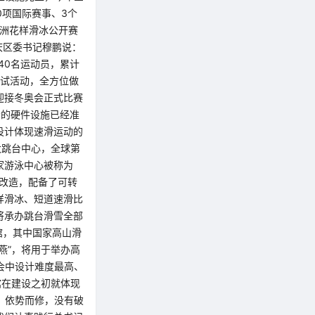
0项国际赛事、3个
亚洲花样滑冰公开赛
延庆区委书记穆鹏说：
40名运动员，累计
测试活动，全方位做
迎接冬奥会正式比赛
会的硬件设施已经准
设计体现速滑运动的
大跳台中心，全球第
家游泳中心被称为
过改造，配备了可转
样滑冰、短道速滑比
将承办跳台滑雪全部
馆，其中国家高山滑
燕”，将用于举办高
奥会中设计难度最高、
馆在建设之初就体现
建，依势而修，没有破