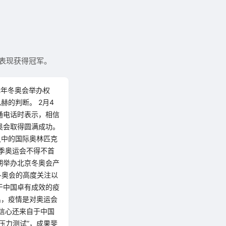
异表现获得冠军。
2年冬奥会举办权
赫的判断。 2月4
通电话时表示，相信
奥会取得圆满成功。
之中的国际奥林匹克
季奥运会不得不首
期举办北京冬奥会产
冬奥会的高度关注以
于中国卓有成效的疫
出，疫情是对奥运会
信心还来自于中国
压力测试”，成果斐