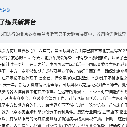
点总览
了练兵新舞台
在15日进行的北京冬奥会单板滑雪男子大跳台决赛中，苏翊鸣凭借优
奥会为何让世界放心？ 六年前，当国际奥委会主席巴赫宣布北京赢得202
交给了放心的人”。今天，北京冬奥会筹备工作有条不紊地推进，印证了巴
来倒计时一周年。在此之前，中国国家主席习近平与国际奥委会主席巴赫
持下，中方一定能够如期完成各项筹办任务，做好全面准备，确保北京冬
一庄严承诺不仅体现了“言必信，行必果”的大国担当，也为处于不确定性
 过去一年，新冠肺炎疫情肆虐全球，国际奥林匹克运动受到严重冲击。夏
联赛等各大体育赛事也损失惨重。在这样的背景下，不少人对中国能否如
1月，从考察冬奥会、冬残奥会筹办工作，到与巴赫通电话，习近平主席对
现了中方如期办会的信心，给世界吃下了“定心丸”。 这份信心，首先来自
。这为北京冬奥会顺利举办创造了有利条件。奥运专业网站“五环旗下”指
国以具有战略眼光的防疫措施阻断了新冠病毒的大面积传播。 同时，这份
序推进。人们看到，尽管面对疫情带来的挑战，但冬奥会筹备工作通过了“