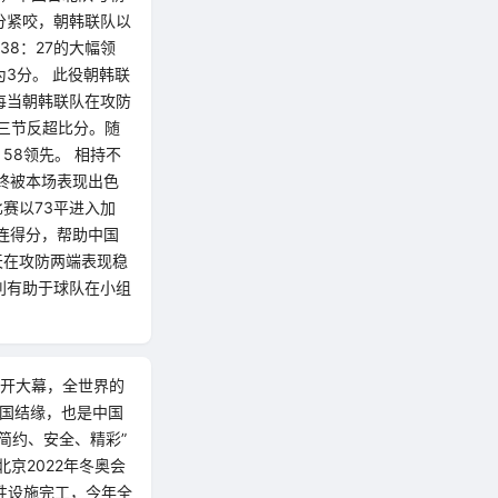
分紧咬，朝韩联队以
38：27的大幅领
3分。 此役朝韩联
每当朝韩联队在攻防
三节反超比分。随
58领先。 相持不
终被本场表现出色
比赛以73平进入加
连得分，帮助中国
天在攻防两端表现稳
利有助于球队在小组
拉开大幕，全世界的
中国结缘，也是中国
简约、安全、精彩”
京2022年冬奥会
性设施完工，今年全