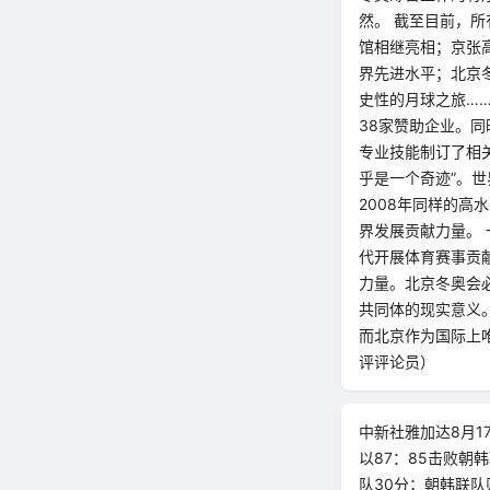
然。 截至目前，所
馆相继亮相；京张
界先进水平；北京冬
史性的月球之旅……
38家赞助企业。
专业技能制订了相
乎是一个奇迹”。
2008年同样的高
界发展贡献力量。
代开展体育赛事贡
力量。北京冬奥会
共同体的现实意义
而北京作为国际上
评评论员）
中新社雅加达8月1
以87：85击败
队30分；朝韩联