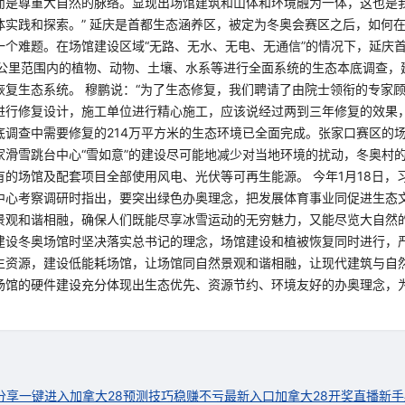
而是尊重大自然的脉络。显现出场馆建筑和山体和环境融为一体，这也是
体实践和探索。” 延庆是首都生态涵养区，被定为冬奥会赛区之后，如何
一个难题。在场馆建设区域“无路、无水、无电、无通信”的情况下，延庆
方公里范围内的植物、动物、土壤、水系等进行全面系统的生态本底调查，
恢复生态系统。 穆鹏说：“为了生态修复，我们聘请了由院士领衔的专家
进行修复设计，施工单位进行精心施工，应该说经过两到三年修复的效果，
底调查中需要修复的214万平方米的生态环境已全面完成。张家口赛区的
家滑雪跳台中心“雪如意”的建设尽可能地减少对当地环境的扰动，冬奥村
有的场馆及配套项目全部使用风电、光伏等可再生能源。 今年1月18日，
中心考察调研时指出，要突出绿色办奥理念，把发展体育事业同促进生态
景观和谐相融，确保人们既能尽享冰雪运动的无穷魅力，又能尽览大自然
建设冬奥场馆时坚决落实总书记的理念，场馆建设和植被恢复同时进行，
生资源，建设低能耗场馆，让场馆同自然景观和谐相融，让现代建筑与自
场馆的硬件建设充分体现出生态优先、资源节约、环境友好的办奥理念，
分享一键进入
加拿大28预测技巧稳赚不亏最新入口
加拿大28开奖直播新