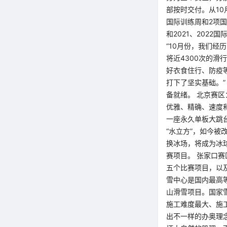
部按时交付。从10
国际训练周和2项国
和2021、202
“10月份，我们经
将近4300次的滑
好衣食住行、防疫
打下了坚实基础。
备就绪。 北京赛
优雅、精确、速度
一座永久单板大跳
“水立方”，如今被
换冰场，将成为冰
赛项目。 张家口
五个比赛项目，以
雪中心是国内最高
山滑雪项目。国家雪
施工难度最大、施
出不一样的办奥理念