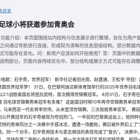
点总览
足球小将获邀参加青奥会
与功能介绍：本页面围绕站内结构与信息展示进行整理，旨在为用户
之间通过导航进行连接，形成较为清晰的信息层级结构。部分数据
式可能存在变化。问：新用户应该如何开始使用？答：页面中的数
说明部分。页面内容持续优化中，部分结构或展示方式可能存在调
日电题：石宇奇，世界冠军！ 新华社记者田光雨、赵建通、王松宇 夺冠
圆世界冠军梦！ 31日，在巴黎阿迪达斯体育馆举行的2025年世界羽毛
以2:1战胜泰国名将昆拉武特，首次摘得世锦赛冠军。 8月31日，石宇奇
摄 羽毛球世锦赛男单冠军有多难？ 这是国羽时隔10年再夺世锦赛男单冠
谌龙。马来西亚一代名将李宗伟，从未登顶世锦赛，三次屈居男单亚军。 赛
别公开赛冠军的石宇奇被视为夺冠热门。 一年前的巴黎奥运会上，他同样
武特的男单四分之一决赛中手感冰凉，遭遇一场脆败，赛后被外界扣上了“
地，同一个对手，石宇奇用技术与意志俱佳的表现完成了“复仇”。 决赛中
乱，坚持在第二局耐心寻找机会，用一次次突击打乱昆拉武特节奏。扳回