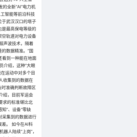
的全新“AI”电力机
人工智能等前沿科技
位于武汉汉口的塔子
也是最高保电等级的
架空轨道对电力设备
加超声波技术，隔着
的数据精准。”国
还看到一种能在地面
人员介绍，这种“大眼
能在运动中对多个目
人收集到的数据在
及时准确判断故障区
介绍，目前军运会
要求的标准堪比北
知”、设备“零缺
，对采集到的数据进行
。 如今在AI科
机器人陆续“上岗”，