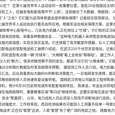
火花”？ 在第七届世界军人运动会的一些重要位置，首批20台我国自主研发
巡检工人，在输变电和配电等环节“上岗”。这些融合了大数据、物联网、
过“人”之处？它们能为这场体育盛会提供哪些保障？记者前往现场探访。 
七届世界军人运动会执行委员会所在地。根据军运会相关保障方案，这里
子湖体育中心配电中心，几名电力机器人正在岗位上“忙碌”。它们有的正沿
管道来回穿梭，采集各种数据信息…… “这种电力机器人采用暂态地电波
设施内部温度，实现无盲区监测。它还搭载了高灵敏度传感器，比人工测量
口配电运检室配电运检工谢娉介绍说。 在武汉220千伏宗关变电站，记者
四轮造型有点像一辆“月球车”，“大眼睛”看上去有些“萌萌哒”。 据工作
过人的“眼力”。很多肉眼觉察不到的变化，都逃不过它的“火眼金睛”。它
通过分析图片数据及时发现故障并预警。 据现场工作人员介绍，电力机器
行汇总。后台具备类似大脑的AI判断和决策能力，一旦电网发生故障，能
策略协助检修人员快速恢复设备供电。 国网武汉供电公司副总工程师陈爽
顺利，预计6月30日前将完成所有配套电网项目。 陈爽说，军运会对供电
在电网故障时，重要赛事区域“零闪动”继续供电，还要实现电压波动“零感
”、安全“零漏洞”。 以往，电力巡检人员必须深入现场不间断地进行巡检
劳动强度大、工作效率低，而且检测结果也可能因人工测量手段单一导致误差
海战术”正在向“智慧”迈进，人类“智慧”有了更广阔的用武之地。 随着电力