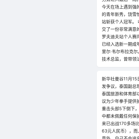
今天在场上遇到强
的青年新秀，饶雪
站斩获个人冠军。
交了一份非常满意的
罗夫迪夫站个人赛
已经入选新一期成
里尔·韦尔布拉克
技术总监，曾带领
新华社曼谷11月1
发争议，泰国副总
泰国旅游和体育部
议为少年拳手提供
重击头部5下倒下
中都未佩戴任何保
来已出战170多
63元人民币），而
意外，自己不会追