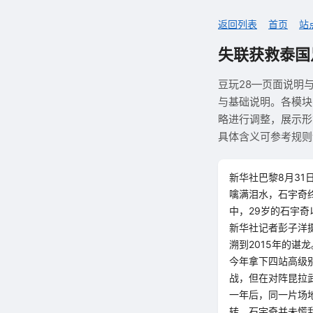
返回列表
首页
站
失联获救泰国
豆玩28—页面说明
与基础说明。各模块
略进行调整，展示形
具体含义可参考规则
新华社巴黎8月31
噙满泪水，石宇奇终
中，29岁的石宇奇
新华社记者彭子洋
溯到2015年的
今年拿下四站高级
战，但在对阵昆拉
一年后，同一片场
转，石宇奇并未慌