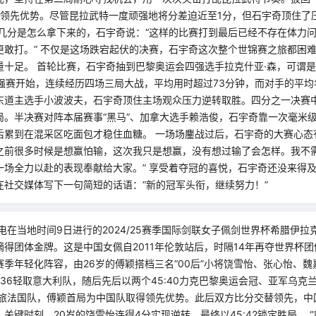
领先优势。尽管昆拉武特一度顽强地将分差迫近至1分，但石宇奇顶住了压力
后几分是怎么拿下来的，石宇奇说：“这样的比赛打到最后已经不存在体力
更敢打。” 不仅是这场跌宕起伏的决赛，石宇奇这次整个世锦赛之旅都困
量十足。 首轮比赛，石宇奇抽到巴黎奥运会四强选手拉克什亚·森，可谓
6强赛开始，连续经历四场三局大战，平均用时超过73分钟，而对手的平均
东道主选手小波波夫，石宇奇顶住主场观众压力逆转取胜。四分之一决赛
。半决赛对阵本届赛事“黑马”、加拿大选手赖浩俊，石宇奇靠一次毫米级
后累到在混采区吃面包才稳住血糖。 一场场鏖战过后，石宇奇的大赛心态
之前很多时候是想赢怕输，这次我只是想赢，没有想过输了会怎样。我不
一场全力以赴的表现奉献给大家。” 享受着夺冠的喜悦，石宇奇还没来得
在社交媒体写下一句简短的话语：“新的冠军头衔，继续努力！”
电在当地时间9日进行的2024/25赛季国际剑联女子佩剑世界杯希腊伊
得团体金牌。这是中国女佩自2011年伦敦站后，时隔14年再夺世界杯团
季年轻化阵容，由26岁的傅颖搭档三名“00后”小将饶雪怡、张心怡、
:36轻取意大利队，随后先后以两个45:40力克巴黎奥运会冠、亚军乌克
旅法国队，傅颖首局为中国队取得领先优势。此后双方比分交替领先，中国
关键时刻，20岁的饶雪怡连得4分实现逆转，最终以45:42锁定胜局。 