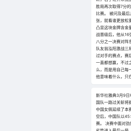
胜局再次取得7分的
比赛。 被问及最
张，就看谁更放松
凸显这块金牌含金
战晋级后，他从1
八分之一决赛对阵
队友翁泓阳激战三局
过对手的赛点，赛
一直都想赢，不过
么，而是用自己每
他意味着什么，只
新华社雅典3月9日
国队一路过关斩将摘
中国女佩延续了本赛
空后，中国队以45
赛。 决赛中面对劲
劣势进入最后一局。