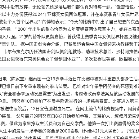
的对手没有放弃，无论领先还是落后我们都认真对待每一剑。”饶雪怡说。
怡以主力身份获得2024年亚锦赛女佩团体冠军，并在本赛季青年女佩世
 收获个人首个世界冠军的傅颖表示：“今天的比赛中打出了自己想要的东
答卷。” 2001年出生的张心怡同为去年亚锦赛团体冠军主力，她在本赛
闯入八强。21岁的替补队员魏嘉怡，曾获得上赛季青年女佩世界杯塞戈维
年集训队。 据中国击剑协会介绍，巴黎奥运会后中国女佩迎来执教经验丰
尔。韦尔布拉克尔历任法国击剑队佩剑组教练、助理技术总监、沙特阿拉伯
法国女佩获得东京奥运会女子佩剑团体亚军，多次获得世锦赛、欧锦赛女
5日电（陈家宝）继泰国一位13岁拳手近日在比赛中被对手重击头部身亡
理巴维日前下令重审现有的拳击法案。 巴维对少年拳手阿努查的死感到难
以“安全和泰拳运动发展需要”为出发点，考虑修改泰拳法案及该运动发展
护具。 阿努查10日参加了在曼谷附近举行的一场慈善赛事。比赛进入第
，被送往医院后，12日宣告脑溢血死亡。 在网上流传的比赛视频中，阿努
护装备。 父母离异的阿努查自8岁开始参加拳赛，其监护人、叔叔丹荣告
场比赛，借此为家里挣取生活费和为自己交学费。他第一次打比赛赢得的奖金
人生中的最后一场拳赛的奖金是2000泰铢（约合421元人民币）。 丹荣
究任何一方的法律责任，但希望政府能出台法律，规定15岁以下的拳手参