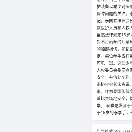
护装备以减少对头
保障问题的关注。
记。泰国立法议会
数医护人员和人权
虽然法律规定15
对不打泰拳的儿童
的脑部损伤，如记
定，每位拳手应在
可见一斑。这些少
人权委员会委员查
安全，并借此牟利
拳协会会长宋查说
拳，作为泰国传统
善比赛场地安全，
拳。 泰拳是发源
于15岁的泰拳手
新华社武汉6月7日