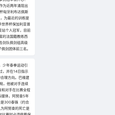
作为近两年涌现出
界杯匈牙利布达佩斯
西，为最近的训练提
季世界杯保加利亚普
亚站个人冠军，目前
富的法国籍教练西
击剑队佩剑组高级
子佩剑团体前三名。
后，少年泰拳运动引
过，并在14日指示
的合理方向。巴维建
三局，他被对手连续
查和对手在比赛全程
诉媒体，阿努查5年
是300泰铢（约合
认为阿努查的死亡是
加比赛时必须佩戴保