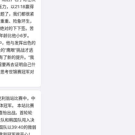
，以21:18赢得
问题了，我们都很紧
难重重、险象环生，
是绝对的下下签。苦
年龄比他小6岁。
中，他与发挥出色的
的“鹰眼”挑战才逃
有了新的提升。“我
需要再去证明自己什
及思考世锦赛冠军对
拉克利翁站比赛中，中
体冠军。 本站比赛
魏嘉怡出战。首轮轮
兰队和韩国队闯入决
队以39:40的微弱
“拿到冠军很开心！