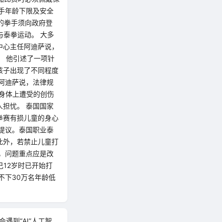
手年龄下限及安全
的拳手须向政府登
与泰拳运动。 大多
中心主任阿迪萨说，
。 他引述了一项针
孩子出现了不同程度
阿迪萨说，法律规
，身体上遭受的创伤
担忧。 泰国国家
拳赛有损儿童的身心
提议。泰国职业泰
此外，若禁止儿童打
，问题重点应是改
12岁时已开始打
不下30万名年龄低
遇到“AI”人工智