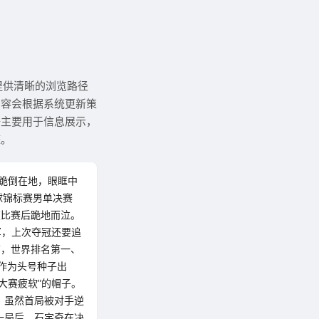
提供清晰的浏览路径
内容会根据系统更新策
据主要用于信息展示，
整。
！跪倒在地，眼眶中
球锦标赛男单决赛
在比赛后跪地而泣。
军，上次夺冠还要追
前，世界排名第一、
作为头号种子出
大赛疲软”的帽子。
，虽然首局被对手逆
一局后，石宇奇在决