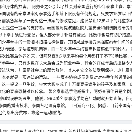
部和身体的损害。 阿努查之死引起了社会对泰国盛行的少年泰拳比赛、拳
泰国现有的泰拳法案对泰拳选手年龄下限没有任何规定，只要求15岁以下
日前紧急起草了一份对这一法案的修改意见，建议禁止12岁以下的儿童参
人士是这一提案的支持者。泰国拉玛提波迪医院儿童安全和创伤防治研究
岁以下拳手须进行登记，但大部分拳手都没有登记，比赛中也没有防护措施
和少年拳手的一份脑补扫描抽样调查，其结果显示接受高强度泰拳训练的
忆力衰退、无法控制肌肉等，而一般少年拳手的智商也普遍低于同龄人。 
每次比赛后休养21天，但阿努查8岁以来平均每个月都打了不下3场比赛
年拳手中，只有少数在长大后会成为职业拳手，其余的在成年后的出路令人
素达认为，儿童是社会上的弱势群体，其人身安全依法受到保护，少儿泰
，本身就是一项违法的运动。 一些泰拳协会成员则反对对拳手年龄设限的
，这一提议一旦生效，会大大影响成千上万靠泰拳谋生的孩子及其家庭。
文化的泰拳恐将难以传承。 著名泰拳选手他威指出，阿努查事件只是个例
例如增设驻场医生。他说，99%著名泰拳选手均在年幼时就开始训练，自己
于泰国的搏击技术。泰国各地设有拳馆，且日渐商业化。据悉，目前泰国有
，他们都出身贫寒，靠这一运动赚钱。
电题：世界军人运动会用上“AI”机器人 新华社记者冯国栋 当世界军人运动会