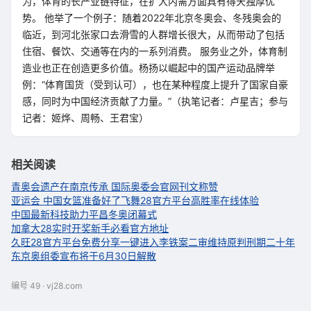
为，体育的长产业链特征，在扩大内需方面具有得天独厚优
势。 他举了一个例子：随着2022年北京冬奥会、冬残奥会的
临近，到河北张家口去滑雪的人群增长很大，从而带动了包括
住宿、餐饮、交通等在内的一系列消费。 服务业之外，体育制
造业也正在创造更多价值。杨扬以崛起中的国产运动品牌举
例：“体育国货（受到认可），也在某种程度上提升了国家自豪
感，同时为中国经济贡献了力量。”（执笔记者：卢星吉；参与
记者：姬烨、周畅、王君宝）
相关阅读
青奥会遗产在南京传承 国际奥委会官网刊文称赞
亚运会 中国女篮准备好了
飞舞28官方平台高胜率在线体验
中国最新科技助力平昌冬奥闭幕式
加拿大28实时开奖新手必看官方地址
久旺28官方平台免费分享一键进入
李铁案二审维持原判刑期二十年
东京奥组委宣布将于6月30日解散
编号 49 · vj28.com