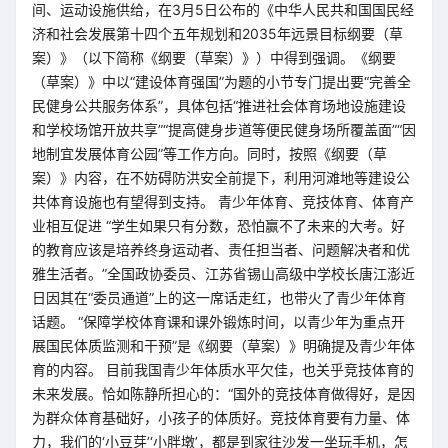
间、运动设施供给，在3月5日公布的《中华人民共和国国民经
济和社会发展第十四个五年规划和2035年远景目标纲要（草
案）》（以下简称《纲要（草案）》）中得到强调。《纲要
（草案）》中以“建设体育强国”为题的小节专门提出要“完善全
民健身公共服务体系”，具体包括“推进社会体育场地设施建设
和学校场馆开放共享”“提高健身步道等便民健身场所覆盖面”“因
地制宜发展体育公园”等工作方向。同时，按照《纲要（草
案）》内容，在不妨碍防洪安全前提下，利用河滩地等建设公
共体育设施也有望得到支持。 青少年体育、竞技体育、体育产
业相互促进 “学生如果只有分数，恐怕赢不了未来的大考。好
的教育应该是培养终身运动者、责任担当者、问题解决者和优
雅生活者。”全国政协委员、江苏省锡山高级中学校长唐江澎近
日因其在“委员通道”上的这一席话走红，也带火了青少年体育
话题。 “保障学校体育课和课外锻炼时间，以青少年为重点开
展国民体质监测和干预”是《纲要（草案）》明确提及青少年体
育的内容。 目前我国青少年体质水平欠佳，也关乎竞技体育的
未来发展。恰如陈静所担心的：“国外的竞技体育做得好，是因
为群众体育基础好，小孩子的体质好。竞技体育要有力量、体
力，我们的‘小豆芽’‘小胖墩’，都是到家往沙发一坐玩手机，怎