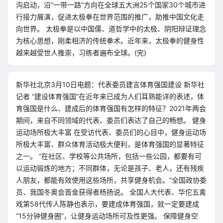
沟启动，沿“一带一路”方向在全球五大洲25个国家30个城市进
行接力展演，促进太极拳在世界范围的推广，助推中国文化走
向世界。 太极拳是以中国儒、道哲学中的太极、阴阳辩证理念
为核心思想，刚柔相济的传统拳术。近年来，太极拳的健身性
越来越受世人推崇，习练者遍布全球。(完)
新华社北京3月10日电题：代表委员建言体育强国建设 新华社
记者 “建设体育强国”在近年来已成为人们耳熟能详的表述，体
育强国是什么、建成后的体育强国有怎样的特征？2021年两会
期间，来自不同领域的代表、委员们表达了自己的畅想。 健身
运动场所极大丰富 在受访代表、委员们的心目中，健身运动场
所极大丰富、群众体育活动极大便利，是体育强国的显著特征
之一。 “在社区、学校等公共场所，包括一些公园，都要有可
以运动锻炼的地方；不同群体，无论是孩子、老人，还有残疾
人朋友，都能有效使用这些场所，共享健身机会。”全国政协委
员、我国冬奥会首金获得者杨扬说。 全国人大代表、华佗五禽
戏第58代传人陈静也表示，要建成体育强国，就一定要建成
“15分钟健身圈”，让健身运动场所可及性更强。 保障健身空