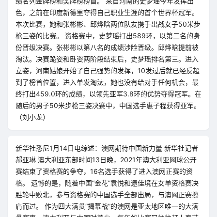
绩名列金牌榜和奖牌榜榜首。 来自河南的史梦瑶今年发挥出
色，之前在印度新德里夺得自己职业生涯的首个世界杯冠军。
本次比赛，她和张彬彬、邱烨晗两位队友携手出战女子50米步
枪三姿的比赛。 资格赛中，史梦瑶打出589环，以第二名的身
份晋级决赛。张彬彬以第八名的成绩涉险晋级。邱烨晗提前被
淘汰。决赛跪姿和卧姿两阶段结束后，史梦瑶排名第三。进入
立姿，河南姑娘开始了自己强势的发挥，10发过后就已经反超
到了榜首位置，进入单发淘汰，她也没有给对手任何机会，最
终打出459.0环的成绩，以领先亚军3.8环的优势夺得冠军。在
随后的男子50米步枪三姿决赛中，中国选手惠子程获得亚军。
（刘小龙）
新华社悉尼1月14日电综述：澳网期待中国新力量 新华社记者
郝亚琳 澳大利亚东部时间13日晚，2021年澳大利亚网球公开
赛结束了资格赛的争夺，16名选手获得了进入澳网正赛的资
格。 遗憾的是，随着中国“金花”袁悦和逯佳境在女单资格赛决
胜轮中败北，参与资格赛的中国选手全部出局，与澳网正赛擦
肩而过。 作为四大满贯“揭幕战”的澳网是亚太地区唯一的大满