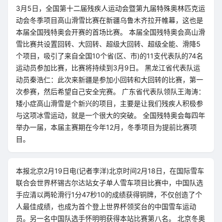
3月5日，全国第十二届残疾人运动会暨第九届特殊奥林匹克运
动会冬季项目高山滑雪比赛在新疆乌鲁木齐拉开帷幕，这也是
本届全国残特奥会开赛的首场比赛。 本届全国残特奥会高山滑
雪比赛共设置回转、大回转、超级大回转、超级全能、滑降5
个项目，吸引了来自全国10个省(区、市)的11支代表队的74名
运动员参加比赛，比赛将持续到3月9日。 黑龙江省代表队运
动员秦浩仁：此次来新疆是参加小回转和大回转的比赛，第一
次参赛，然后希望自己安全完赛。 广东省代表队领队王海涛：
矮小症高山滑雪是个新兴的项目，主要是让我们残疾人积极参
与这项冰雪运动，就是一个很大的突破。 全国残特奥会每四年
举办一届，本届主赛期在今年12月，冬季项目为提前比赛项
目。
本报北京2月19日电(记者李洋)北京时间2月18日，在国际雪车
联合会世界杯锡古尔达站女子单人雪车项目比赛中，中国队选
手应清以两轮滑行1分47秒10的成绩获得铜牌，不仅创造了个
人最佳成绩，也成为首个登上世界杯领奖台的中国雪车运动
员。另一名中国队选手怀明明获得本站比赛第八名。 北京冬奥