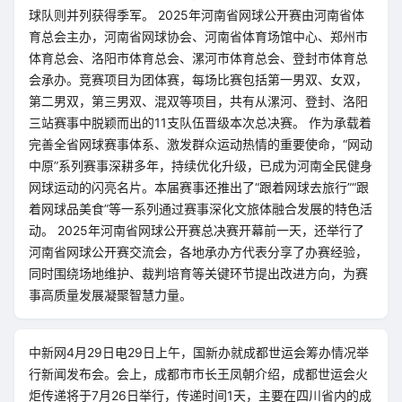
球队则并列获得季军。 2025年河南省网球公开赛由河南省体
育总会主办，河南省网球协会、河南省体育场馆中心、郑州市
体育总会、洛阳市体育总会、漯河市体育总会、登封市体育总
会承办。竞赛项目为团体赛，每场比赛包括第一男双、女双，
第二男双，第三男双、混双等项目，共有从漯河、登封、洛阳
三站赛事中脱颖而出的11支队伍晋级本次总决赛。 作为承载着
完善全省网球赛事体系、激发群众运动热情的重要使命，“网动
中原”系列赛事深耕多年，持续优化升级，已成为河南全民健身
网球运动的闪亮名片。本届赛事还推出了“跟着网球去旅行”“跟
着网球品美食”等一系列通过赛事深化文旅体融合发展的特色活
动。 2025年河南省网球公开赛总决赛开幕前一天，还举行了
河南省网球公开赛交流会，各地承办方代表分享了办赛经验，
同时围绕场地维护、裁判培育等关键环节提出改进方向，为赛
事高质量发展凝聚智慧力量。
中新网4月29日电29日上午，国新办就成都世运会筹办情况举
行新闻发布会。会上，成都市市长王凤朝介绍，成都世运会火
炬传递将于7月26日举行，传递时间1天，主要在四川省内的成