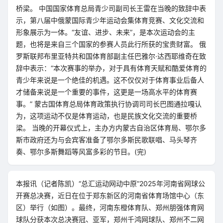
桥梁。 中国国家体育总局青少司副司长王雷在当晚的致辞中表
示，第八届中俄蒙国际青少年运动会集体育竞赛、文化交流和
形象展示为一体。“友谊、进步、未来”，是本次运动会的主
题，也将是来自三个国家的参赛人员此行所获的宝贵财富。 俄
罗斯联邦布里亚特共和国体育部副主任巴雅尔·达西耶维奇在致
辞中表示：“本次赛事的举办，对于具有体育天赋和酷爱体育的
青少年来说是一个绝佳的机遇。这不仅仅对于体育事业后备人
才储备来说是一个重要的事件，这更是一场高水平的体育赛
事。” 蒙古国体育总局体育政策执行协调司司长巴图通拉嘎认
为，这项运动不仅是体育运动，也是民族文化交流的重要桥
梁。 当晚的开幕仪式上，主办方内蒙古自治区体育局、鄂尔多
斯市政府还为与会宾客准备了鄂尔多斯民歌联唱、马头琴齐
奏、鄂尔多斯舞蹈等风富多彩的节目。(完)
本报讯（记者陈凯）“总汇运动网动中原”2025年河南省网球公
开赛总决赛，近日在位于郑东新区的河南省体育场馆中心（东
区）举行（如图）。最终，河南东橙体育队、郑州朋强体育网
球队分获本次总决赛冠、亚军，郑州千鸿网球队、郑州不二网