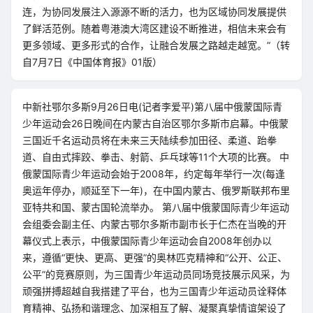
连，为协同发展注入源源不断的活力，也为区域协同发展提供
了鲜活范例。随着粤港澳大湾区建设不断推进，相信未来会有
更多领域、更多形式的合作，让融合发展之路越走越宽。”（转
自7月7日《中国体育报》01版）
中新社鄂尔多斯9月26日电(记者李爱平)第八届中俄蒙国际青
少年运动会26日晚间在内蒙古自治区鄂尔多斯市启幕。中俄蒙
三国近千名运动员将在未来三天陆续参加田径、柔道、跆拳
道、自由式摔跤、拳击、射箭、乒乓球等11个大项的比赛。 中
俄蒙国际青少年运动会始于2008年，约定每年举行一次(每逢
奥运年停办，顺延至下一年)，在中国内蒙古、俄罗斯联邦布里
亚特共和国、蒙古国轮流举办。 第八届中俄蒙国际青少年运动
会组委会副主任、内蒙古鄂尔多斯市副市长于仁杰在当晚的开
幕仪式上表示，中俄蒙国际青少年运动会自2008年创办以
来，遵循“更快、更高、更强”的奥林匹克精神和“公开、公正、
公平”的竞赛原则，为三国青少年运动员同场竞技展示风采，为
顽强拼搏超越自我搭建了平台，也为三国青少年运动员诠释体
育精神、弘扬和谐理念、加深相互了解、凝聚真挚情谊架设了