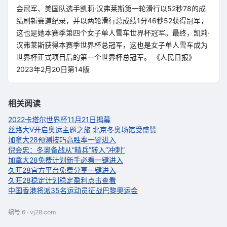
会冠军、美国队选手凯莉·汉弗莱斯第一轮滑行以52秒78的成
绩刷新赛道纪录，并以两轮滑行总成绩1分46秒52获得冠军，
这也是她本赛季第四个女子单人雪车世界杯冠军。最终，凯莉·
汉弗莱斯获得本赛季世界杯总冠军，这也是女子单人雪车成为
世界杯正式项目后的第一个世界杯总冠军。 《人民日报》
2023年2月20日第14版
相关阅读
2022卡塔尔世界杯11月21日揭幕
丝路大V开启奥运主题之旅 北京冬奥场馆受盛赞
加拿大28预测技巧高胜率一键进入
倪会忠：冬奥备战从“精兵”转入“冲刺”
加拿大28免费计划新手必看一键进入
久旺28官方平台免费分享一键进入
久旺28稳定计划稳定盈利点击查看
中国香港将派35名运动员征战巴黎奥运会
编号 6 · vj28.com