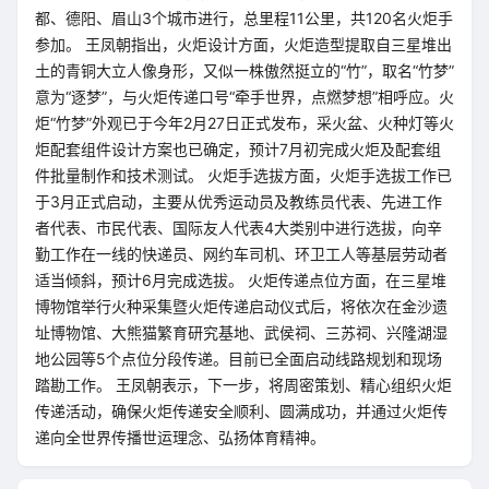
都、德阳、眉山3个城市进行，总里程11公里，共120名火炬手
参加。 王凤朝指出，火炬设计方面，火炬造型提取自三星堆出
土的青铜大立人像身形，又似一株傲然挺立的“竹”，取名“竹梦”
意为“逐梦”，与火炬传递口号“牵手世界，点燃梦想”相呼应。火
炬“竹梦”外观已于今年2月27日正式发布，采火盆、火种灯等火
炬配套组件设计方案也已确定，预计7月初完成火炬及配套组
件批量制作和技术测试。 火炬手选拔方面，火炬手选拔工作已
于3月正式启动，主要从优秀运动员及教练员代表、先进工作
者代表、市民代表、国际友人代表4大类别中进行选拔，向辛
勤工作在一线的快递员、网约车司机、环卫工人等基层劳动者
适当倾斜，预计6月完成选拔。 火炬传递点位方面，在三星堆
博物馆举行火种采集暨火炬传递启动仪式后，将依次在金沙遗
址博物馆、大熊猫繁育研究基地、武侯祠、三苏祠、兴隆湖湿
地公园等5个点位分段传递。目前已全面启动线路规划和现场
踏勘工作。 王凤朝表示，下一步，将周密策划、精心组织火炬
传递活动，确保火炬传递安全顺利、圆满成功，并通过火炬传
递向全世界传播世运理念、弘扬体育精神。