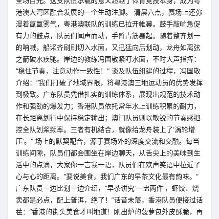
全场目光。这支队伍承载的意义超越了体育竞技本身，成为粤
港澳大湾区融合发展的一个生动注脚。 清晨六点，赛场上还弥
漫着氤氲雾气，粤港澳联队的训练已拉开帷幕。鼓手敲响急促
有力的鼓点，队员们闻声而动，手臂青筋暴起。随着整齐划一
的呐喊，船桨齐刷刷切入水面，又迅猛向后划动，龙舟如离弦
之箭破水疾驰。岸边的教练冯国敬紧盯水面，不时大声指挥：
“稳住节奏，注意动作一致性！” 谈及队伍组建的过程，冯国敬
介绍：“我们打破了地域界限，将粤港澳三地运动员的优势发挥
到极致。广东队员凭借扎实的训练体系，展现出规范的技术动
作和强劲的爆发力；香港队员依托常年水上训练积累的耐力，
在长距离划行中保持稳定输出；澳门队员则以敏锐的节奏感把
控全队划桨频率。三者有机结合，就像给龙舟装上了‘涡轮增
压’。” 场上的默契配合，源于赛场外的深度交流和交融。每当
训练间隙，队员们都会围坐在岸边聊天，从舌尖上的美味到生
活中的点滴，大家你一言我一语，队员们在欢声笑语中拉近了
心与心的距离。“要说美食，我们广东的早茶文化最有韵味。”
广东队员一边比划一边介绍，“早茶讲究‘一盅两件’，虾饺、烧
卖都是必点，配上普洱，绝了！”话音未落，香港队员便接过话
茬：“香港的街头美食才叫地道！刚出炉的菠萝包外皮酥脆，再