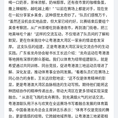
喝一口奶茶，茶味浓郁，奶味醇厚。还有夜市里的咖喱鱼蛋，
撒上辣椒粉，越吃越上瘾！” “以前在赛场上都是对手，现在坐
在一起分享家乡美食，这种感觉太奇妙了。”队员们感慨万千，
“虽然还没机会实地品尝，但大家已经约好，比赛结束后要组个
美食考察团，从广州茶楼吃到香港夜市，再到澳门街巷，把三
地美味吃个遍！”这样的交流互动，不仅增进了队员间的了解和
默契，更在你来我往中让粤港澳大湾区一家亲的情谊愈发深
厚。 这支队伍的组建，正是粤港澳大湾区深化交流合作的生动
实践。广东省龙舟协会秘书长王长远介绍：“龙舟运动在粤港澳
等地拥有深厚的群众基础。我们以体育为纽带组建联队，就是
希望通过共同训练、同台竞技，促进粤港澳三地运动员增进了
解、深化友谊，推动体育事业协同发展。”看着队员们在赛场上
同心协力的身影，王长远欣慰地说：“这不仅是体育精神的彰
显，更是粤港澳大湾区血脉相连的生动写照。期待他们能将这
种团结协作的精神传递出去，带动大湾区在更多领域实现深度
融合。” 从浪花飞溅的龙舟赛场，到充满烟火气的对话交流，
粤港澳联队用汗水与欢笑在全运赛场书写着融合发展的体育篇
章。中国香港龙舟总会主席钟志乐表示：“体育不仅是竞技的舞
台，更是情感的纽带。它跨越地域界限，让粤港澳三地紧密相