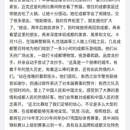
紧张，迈克还是利用比赛间隙去看了熊猫，借住的成都家庭还
带她去吃了火锅，让她十分感动。她在成都学会了用微信，交
了很多朋友。“借助微信，我的世界拓宽了，朋友圈也扩大
了。”她说，两年后她就退休了，到时候她将再回到成都，再来
看望这里的朋友，再来深度体验成都的美食、美景和文化。 8
月15日，在瑞典警察简·扎克瑞森等三人踏上归程之前，几名成
都警员特地为他们规划了一条3小时的成都乐游线路。他们从
天府广场出发，一路打卡成都博物馆，夜游春熙路，品尝龙抄
手，并亲自动手尝试了龙抄手。 “这真是一个很棒的城市，有
着千年的悠久历史，有着这么棒的美食，还有如此热情的人
们。”站在夜晚的春熙街头，他们感叹。 新西兰驻华警务联络
官如谢尔，则通过邮件表达了对本届赛事的赞许：新西兰队员
在短时间内，爱上了中国人民和中国文化，感受到了大赛的激
情和成都人民的热情好客，他们会带着对成都和中国人民的思
念离开。 “这次比赛给了我们足够的信心，不论是多么大型的
比赛，在成都都能够完美地呈现。”凯思·冯说。 按照规划，成
都将在2018年至2020年间举办67项国际体育赛事，其中洲际
锦标赛以上级别赛事占到一半，具有自主品牌和成都文化特色