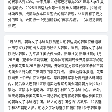
的赛事达到40%。未来几年，成都还将举办2021世界大学生夏
季运动会、2025世界运动会等一系列重大国际赛事。拉瑞·柯
林斯表示，成都举办本届世警会的精彩表现，让世界有了更充
分的理由，去期待一个更加精彩的“赛事名城”。 （本报记者周
洪双）
1月25日，朝鲜女子冰球队队员通过朝韩边境的韩国京畿道坡
州市京义线韩朝出入境事务所进入韩国。当日，朝鲜女子冰球
队抵达韩国，为平昌冬奥会做准备。新华社发 新华社首尔1月
25日电（记者陆睿姚琪琳）朝鲜体育省副局长尹勇福率领的朝
方参奥先遣队25日抵达韩国，开始就朝方派遣代表团参加平昌
冬奥会进行为期三天两夜的事先踩点。 据当地媒体报道，先遣
队当天上午经由京义线陆路、跨越朝韩军事分界线抵达韩国境
内，随后乘大巴前往江原道实地考察冬奥会期间朝方拉拉队住
宿地、江陵冰上运动场、江陵选手村和关东冰球中心。 此外，
当天与朝鲜参奥先遣队一同访韩的还有将与韩国组成参奥联队
的朝鲜女子冰球选手团。15人的选手团包括1名教练、12名选
手和2名辅助人员。朝方女子冰球选手团随后前往位于韩国忠