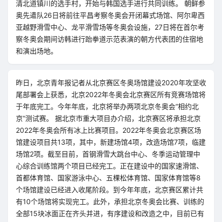
清北道镇川的选手村，开始与韩国选手进行共同训练。 朝鲜参
奥先遣队26日将前往平昌考察冬奥会开闭幕式场馆、阿尔卑西
亚越野滑雪中心、龙平滑雪场等冬奥会设施，27日将在首尔考
察冬奥会期间访韩进行跆拳道示范表演的朝方代表团的住宿地
和演出场地。
昨日，北京青年报记者从北京赛区冬奥场馆建设2020年攻坚收
尾部署会上获悉，北京2022年冬奥会北京赛区所有竞赛场馆将
于年底完工。今年年底，北京将举办两项北京冬奥会“相约北
京”测试赛。 据北京市重大项目办介绍，北京赛区将承担北京
2022年冬奥会所有冰上比赛项目。2022年冬奥会北京赛区场
馆建设项目共13项，其中，新建场馆4项，改造场馆7项，临建
场馆2项。截至目前，首钢滑雪大跳台中心、冬季运动管理中
心综合训练馆两个项目已经完工。正在建设中的国家速滑馆、
首都体育馆、国家游泳中心、五棵松体育馆、国家体育馆等8
个场馆建设已经进入收尾阶段。到今年年底，北京赛区累计共
有10个场馆将实现完工。此外，承担北京冬奥会比赛、训练的
全部15块冰面正在齐头并进，有序建设和改造之中，目前已有