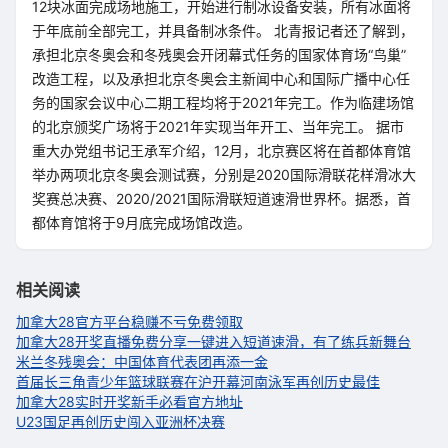
12块冰面完成场地施工，开始进行制冰设备安装，所有冰面将
于年底前全部完工，并具备制冰条件。 北青报记者还了解到，
承担北京冬奥会和冬残奥会开闭幕式任务的国家体育场“鸟巢”
改造工程，以及承担北京冬奥会主新闻中心和国际广播中心任
务的国家会议中心二期工程均将于2021年完工。作为临建场馆
的北京颁奖广场将于2021年实现当年开工、当年完工。 据市
重大办党组书记王承军介绍，12月，北京赛区将在首都体育馆
举办两项北京冬奥会测试赛，分别是2020国际滑联花样滑冰大
奖赛总决赛、2020/2021国际滑联短道速滑世界杯。据悉，首
都体育馆将于9月底完成场馆改造。
相关阅读
加拿大28官方平台稳赚不亏免费领取
加拿大28开奖直播免费分享一键进入
短道速滑，有了练兵新舞台
米兰冬残奥会：中国体育代表团再添一金
首届长三角青少年篮球联赛在沪开幕
河南泳军再创历史最佳
加拿大28实时开奖新手必看官方地址
U23国足再创历史闯入亚洲杯决赛