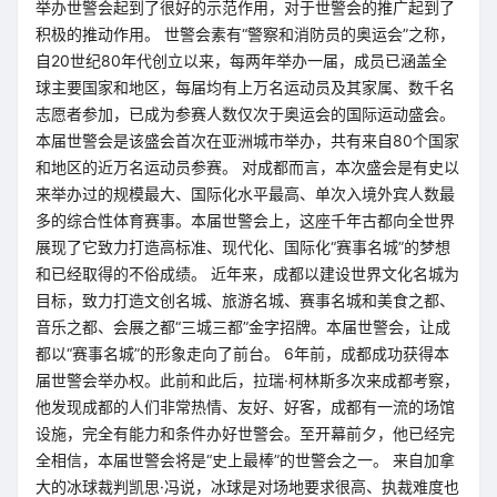
举办世警会起到了很好的示范作用，对于世警会的推广起到了
积极的推动作用。 世警会素有“警察和消防员的奥运会”之称，
自20世纪80年代创立以来，每两年举办一届，成员已涵盖全
球主要国家和地区，每届均有上万名运动员及其家属、数千名
志愿者参加，已成为参赛人数仅次于奥运会的国际运动盛会。
本届世警会是该盛会首次在亚洲城市举办，共有来自80个国家
和地区的近万名运动员参赛。 对成都而言，本次盛会是有史以
来举办过的规模最大、国际化水平最高、单次入境外宾人数最
多的综合性体育赛事。本届世警会上，这座千年古都向全世界
展现了它致力打造高标准、现代化、国际化“赛事名城”的梦想
和已经取得的不俗成绩。 近年来，成都以建设世界文化名城为
目标，致力打造文创名城、旅游名城、赛事名城和美食之都、
音乐之都、会展之都“三城三都”金字招牌。本届世警会，让成
都以“赛事名城”的形象走向了前台。 6年前，成都成功获得本
届世警会举办权。此前和此后，拉瑞·柯林斯多次来成都考察，
他发现成都的人们非常热情、友好、好客，成都有一流的场馆
设施，完全有能力和条件办好世警会。至开幕前夕，他已经完
全相信，本届世警会将是“史上最棒”的世警会之一。 来自加拿
大的冰球裁判凯思·冯说，冰球是对场地要求很高、执裁难度也