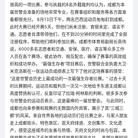
很高的一项比赛，参与执裁的8名外籍裁判均认为，成都为本
届世警会准备的场地非常专业，在赛事组织和服务等各方面准
备都很充分。 8月13日下午，两名巴西运动员匆匆赶到成都。
此时大赛已经开赛5天，但他们尚未注册、食宿未定、语言不
通。志愿者肖潇带领他们，在不到20分钟的时间里完成了全部
注册程序，帮助他们顺利参加比赛。成都市体育局副局长高伟
说，6000多名志愿者和交通、安保、医疗、语言等众多工作
人员在各个赛场，彼此协作、相互配合，确保了赛事的高效组
织和成功举办。 “最强生存者”项目赛后，世警联合会执委大卫·
米克洛斯在一张运动员成绩表上写下了他对这场赛事的感受：
“这是世警会历史上最成功的一次最强生存者比赛。” 过去十天
的比赛期间，运动员和裁判员一次又一次地给予东道主成都以
高度赞扬和认可，反复印证了拉瑞·柯林斯的判断。很多多次参
与世警会的运动员表示，这是最棒的一届世警会。 与此同时，
成都也向来参赛和观赛的无数国内外宾客，展示了其“三城三
都”的风采。来自世界各地的运动员们在比赛之余，与家人朋友
走上成都街头、特色景区，逛天府绿道、文创集市、文化遗
产，感受这座城市的友善与热情、天府文化的时尚与包容。本
届世警会成为了千年蓉城连接世界的亮丽名片。 虽然比赛时间