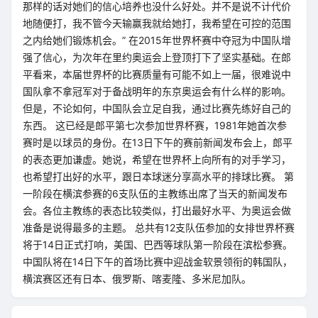
那样的话对她们的信心培养也没什么好处。并不是说不计代价
地随便打，我不管今天输赢我就给她打，我希望在可控的范围
之内给她们锻炼机会。” 在2015年世界杯赛中夺冠为中国队增
强了信心，为次年在里约奥运会上登顶打下了坚实基础。在郎
平看来，本届世界杯的比赛质量有可能不如上一届，很难说中
国队拿不拿冠军对于备战明年的东京奥运会有什么样的影响。
但是，不论如何，中国队会立足自我，通过比赛先练好自己的
东西。 这已经是郎平第七次参加世界杯赛，1981年她首次参
赛时是以球员的身份。在13日下午的赛前新闻发布会上，郎平
的表态更加谦虚。她说，希望在世界杯上向所有的对手学习，
也希望打出好的水平，跟日本球迷分享高水平的排球比赛。 第
一阶段在横滨参赛的6支队伍的主教练出席了当天的新闻发布
会。各位主教练的表态比较类似，打出最好水平、为奥运会做
准备是说得最多的主题。 总共有12支队伍参加的女排世界杯赛
将于14日正式打响，美国、巴西等球队第一阶段在滨松参赛。
中国队将在14日下午的首场比赛中迎战金软景领衔的韩国队，
横滨赛区还有日本、俄罗斯、喀麦隆、多米尼加队。