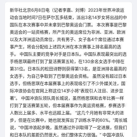
新华社北京6月8日电（记者李嘉、刘博）2023年世界冲浪运
动会当地时间7日在萨尔瓦多结束，派出3名14岁女将出战的中
国队在本次赛事中并未拿到巴黎奥运会门票。 本次赛事是巴黎
奥运会的一站资格赛，所产生的奥运席位为非洲、亚洲、欧洲
以及大洋洲运动员席位，共有男子、女子各4个席位通过本赛
事产生，将会分配给上述四大洲在本次赛事上排名最高的选
手。 中国队主要的竞争对手是日本队。中国队表现最突出的选
手杨思琪最终打到了复活赛第五轮，在130余名女选手中排在
第31位。日本队的松田诗野则获得第13名，是亚洲排名最高的
女选手，为自己争取到了巴黎奥运会资格。 虽然没有超过日本
选手，但杨思琪在本届赛事上的表现吸引了不少外媒关注，国
际冲浪协会在官网上称这位14岁小将“表现引人注目、进步显
著”。 中国冲浪队领队周长城说，虽然杨思琪和去年比赛一样
打到了复活赛第五轮，但本届赛事作为奥运资格赛，参赛选手
人数比上届多、水平也远超上届。 “这几个月她有非常大的进
步，但是在比赛中，她也就发挥出了训练水平的60%。”周长城
说，“中国冲浪起步晚，虽然通过外训取得了一定进展，但我们
和日本队的差距仍然很大，他们整体实力很强。” 中国冲浪队