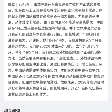
成立于2018年，虽然冲浪在东京奥运会才被列为正式比赛项
目，但在国际上无论是普及程度还是职业化水平都非常高，刚
刚起步的中国队和世界高水平还有很大差距，尤其是男子冲
浪，动作难度非常高。 由于国内浪况不能满足训练需求，中国
队在1月出发前往哥斯达黎加等地训练，并于世界冲浪运动会
开赛前几周到达萨尔瓦多进行训练。 周长城说：“（队员们）
进步是巨大、迅速的。她们只有14岁，我都没想到这5个月会
进步这样大。我们是2022年才出来外训的，去年外训了5个
月，今年也是5个月，我们通过和外教配合找到了正确的训练
方法，当然首要条件是要有浪。” 周长城表示，外教建议杨思
琪尽快参加职业冲浪比赛，通过比赛磨炼自己、增长经验。另
外，中国队也需要整体提高实力，才能在大赛中更有竞争力。
中国队还可以通过2024年的世界冲浪运动会继续争取巴黎奥运
会资格，但届时竞争将更加激烈。放眼未来，2028年奥运会时
这批小将将进入黄金年龄，周长城期待，这支年轻的队伍将在
洛杉矶奥运会上有所作为。
相关阅读