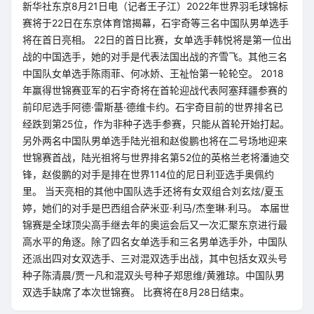
新华社东京8月21日电（记者王子江）2022年世界羽毛球锦标
赛将于22日在东京体育馆揭幕，石宇奇等三名中国队男单选手
将在首日亮相。 22日的首日比赛，女单选手韩悦将是第一位出
战的中国选手，她的对手是代表法国出战的齐雪飞。其他三名
中国队女单选手陈雨菲、何冰娇、王祉怡第一轮轮空。 2018
年赢得世锦赛亚军的石宇奇将在首轮迎战代表阿塞拜疆参赛的
前印尼选手阿德·雷斯基·德维卡约。石宇奇目前的世界排名已
经跌到第25位，作为非种子选手参赛，只能从首轮开始打起。
另外两名中国队男单选手陆光祖和赵俊鹏也将在二号场地迎来
世锦赛首战，陆光祖将与世界排名第52位的英格兰老将潘迪交
锋，赵俊鹏的对手是排在世界114位的尼日利亚选手奥佩约
里。 当天亮相的其他中国队选手还将有女双组合刘玄炫/夏玉
婷，她们的对手是巴西组合萨米亚·利马/杰奎琳·利马。 本届世
锦赛是全球顶尖高手继去年的奥运会后又一次汇聚东京进行最
高水平的角逐。除了四名女单选手和三名男单选手外，中国队
还派出四对女双选手、三对混双选手出战，其中包括女双头号
种子陈清晨/贾一凡和混双头号种子郑思维/黄雅琼。中国队男
双选手缺席了本次世锦赛。 比赛将在8月28日结束。