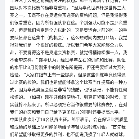
早进入了大战之前高度专注的状态。郎平告诉新华社记者，中
国队对本次比赛的确非常重视。 “因为毕竟世界杯是世界三大
赛之一，虽然不存在奥运会预选赛的资格问题，但是我觉得我
们很看重它，因为所有强队都在这。个别强队可能不是那么重
视，但是我们肯定是全力以赴的。这是奥运会之前的唯一的重
要队伍都在这集中（的机会），这么短时间内要打11场，我觉
得对我们是一个很好的锻炼。所以我们希望大家能够全力以
赴，不要觉得这不是奥运会资格赛，就觉得稍微松懈一点，我
不希望这样。” 郎平认为，经过半年左右的训练和比赛，队伍
的水平比3月份刚集中的时候有所提高，但还需要经过大赛的
检验。 “大家在细节上有一些提高，但是这些训练毕竟还得通
过比赛的检验。我们也希望能够拿这个比赛当作提高的一种方
式，因为毕竟奥运会就是非常的残酷，也很紧张，不能有任何
松懈的。（如果）现在好像随便地打，到真正紧张的时候，其
实就拎不起来了。所以必须把它当作很重要的比赛去打，在对
我们的心态和我们自己给予更多压力的同时还要提高水平。”
中国队此次带了16名队员出征。郎平表示，会在保证比赛质量
和成绩的基础上尽可能多地给予年轻队员锻炼机会。 “首先我
们希望能够取得更多的胜利，也不能说我换了年轻人就输球，