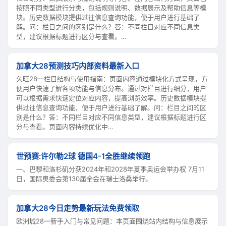
按照不同类型进行分类，包括规则说明、数据展示及帮助信息等模
块。历史数据模块提供过往信息查询功能，便于用户进行基础了
解。问：栏目之间的区别是什么？答：不同栏目对应不同信息类
型，建议根据标题进行区分与查看。…
加拿大28预测技巧内部资料最新入口
久旺28—栏目结构与使用指南：页面内容通过模块化方式呈现，方
便用户快速了解各项功能与信息分布。通过对栏目进行细分，用户
可以根据需求快速定位对应内容，提高浏览效率。历史数据模块提
供过往信息查询功能，便于用户进行基础了解。问：栏目之间的区
别是什么？答：不同栏目对应不同信息类型，建议根据标题进行区
分与查看。页面内容持续优化中…
世预赛:许尔勒2球 德国4-1全胜继续领跑
一、巴黎和洛杉矶分获2024年和2028年夏季奥运会举办权 7月11
日，国际奥委会第130届全会在瑞士洛桑举行。
加拿大28今日走势最新玩法免费领取
欧洲城28—新手入门与常见问题：本页面围绕站内结构与信息展示